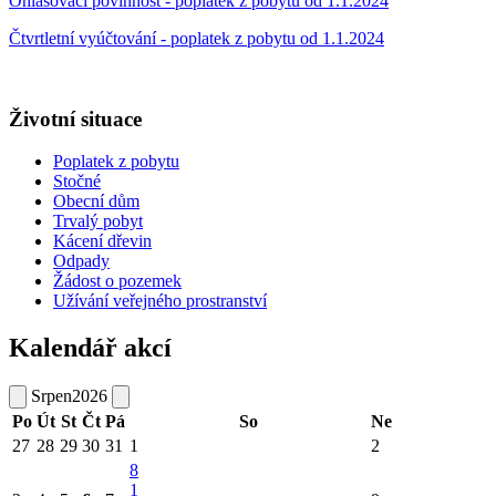
Ohlašovací povinnost - poplatek z pobytu od 1.1.2024
Čtvrtletní vyúčtování - poplatek z pobytu od 1.1.2024
Životní situace
Poplatek z pobytu
Stočné
Obecní dům
Trvalý pobyt
Kácení dřevin
Odpady
Žádost o pozemek
Užívání veřejného prostranství
Kalendář akcí
Srpen
2026
Po
Út
St
Čt
Pá
So
Ne
27
28
29
30
31
1
2
8
1