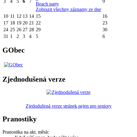
3
4
5
6
7
9
Beach party
Zobrazit všechny záznamy ze dne
10
11
12
13
14
15
16
17
18
19
20
21
22
23
24
25
26
27
28
29
30
31
1
2
3
4
5
6
GObec
Zjednodušená verze
Zjedodušená verze stránek nejen pro seniory
Pranostiky
Pranostika na akt. měsíc