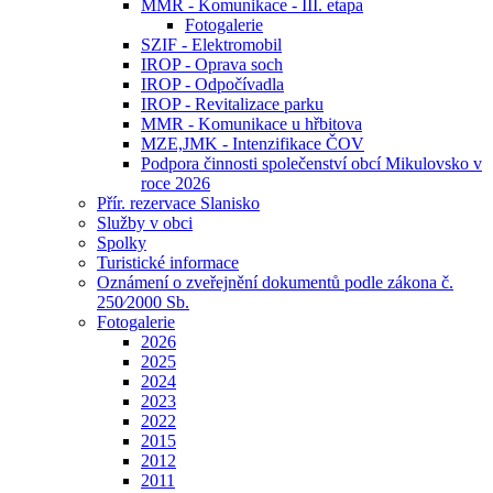
MMR - Komunikace - III. etapa
Fotogalerie
SZIF - Elektromobil
IROP - Oprava soch
IROP - Odpočívadla
IROP - Revitalizace parku
MMR - Komunikace u hřbitova
MZE,JMK - Intenzifikace ČOV
Podpora činnosti společenství obcí Mikulovsko v
roce 2026
Přír. rezervace Slanisko
Služby v obci
Spolky
Turistické informace
Oznámení o zveřejnění dokumentů podle zákona č.
250⁄2000 Sb.
Fotogalerie
2026
2025
2024
2023
2022
2015
2012
2011