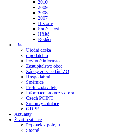
2010
2009
2008
2007
Historie
Současnost
Hřiště
Rodáci
Úřad
Úřední deska
e-podatelna
Povinné informace
Zastupitelstvo obce
Zápisy ze zasedání ZO
Hospodaření
Směrnice
Profil zadavatele
Informace pro nezisk. org.
Czech POINT
Smlouvy - dotace
GDPR
Aktuality
Životní situace
Poplatek z pobytu
Stočné