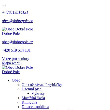
+420519514131
obec@dobrepole.cz
Dobré Pole
obec@dobrepole.cz
+420 519 514 131
Verze pro seniory
Mapa webu
Dobré Pole
Obec
Obecně závazné vyhlášky
Územní plán
Výkresy
Mateřská škola
Knihovna
Dotace - publicita