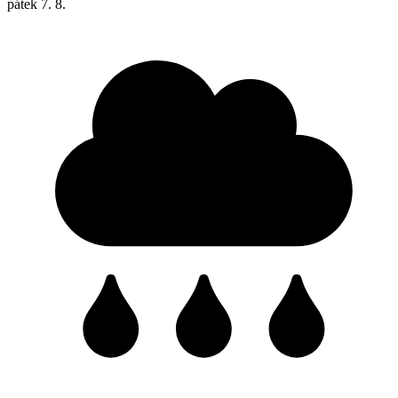
pátek
7. 8.