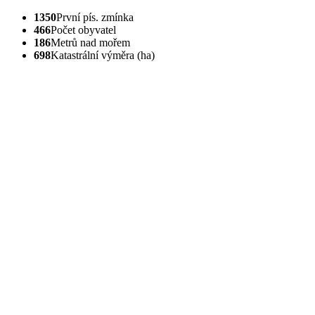
1350
První pís. zmínka
466
Počet obyvatel
186
Metrů nad mořem
698
Katastrální výměra (ha)