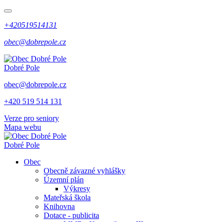
+420519514131
obec@dobrepole.cz
Dobré Pole
obec@dobrepole.cz
+420 519 514 131
Verze pro seniory
Mapa webu
Dobré Pole
Obec
Obecně závazné vyhlášky
Územní plán
Výkresy
Mateřská škola
Knihovna
Dotace - publicita