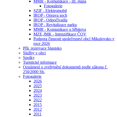
MMR - Komunikace - III. etapa
Fotogalerie
SZIF - Elektromobil
IROP - Oprava soch
IROP - Odpočívadla
IROP - Revitalizace parku
MMR - Komunikace u hřbitova
MZE,JMK - Intenzifikace ČOV
Podpora činnosti společenství obcí Mikulovsko v
roce 2026
Přír. rezervace Slanisko
Služby v obci
Spolky
Turistické informace
Oznámení o zveřejnění dokumentů podle zákona č.
250⁄2000 Sb.
Fotogalerie
2026
2025
2024
2023
2022
2015
2012
2011