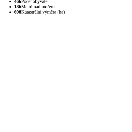
466
Počet obyvatel
186
Metrů nad mořem
698
Katastrální výměra (ha)