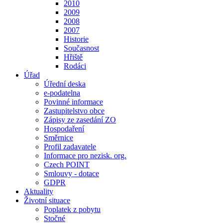
2010
2009
2008
2007
Historie
Současnost
Hřiště
Rodáci
Úřad
Úřední deska
e-podatelna
Povinné informace
Zastupitelstvo obce
Zápisy ze zasedání ZO
Hospodaření
Směrnice
Profil zadavatele
Informace pro nezisk. org.
Czech POINT
Smlouvy - dotace
GDPR
Aktuality
Životní situace
Poplatek z pobytu
Stočné