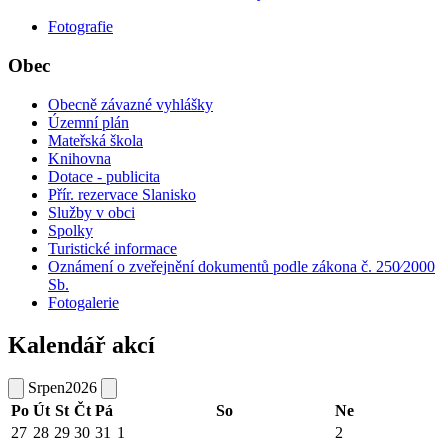
Fotografie
Obec
Obecně závazné vyhlášky
Územní plán
Mateřská škola
Knihovna
Dotace - publicita
Přír. rezervace Slanisko
Služby v obci
Spolky
Turistické informace
Oznámení o zveřejnění dokumentů podle zákona č. 250⁄2000
Sb.
Fotogalerie
Kalendář akcí
Srpen
2026
Po
Út
St
Čt
Pá
So
Ne
27
28
29
30
31
1
2