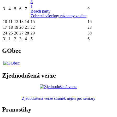
8
1
3
4
5
6
7
9
Beach party
Zobrazit všechny záznamy ze dne
10
11
12
13
14
15
16
17
18
19
20
21
22
23
24
25
26
27
28
29
30
31
1
2
3
4
5
6
GObec
Zjednodušená verze
Zjedodušená verze stránek nejen pro seniory
Pranostiky