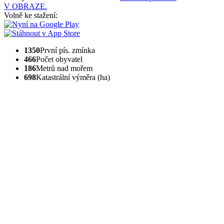
V OBRAZE.
Volně ke stažení:
1350
První pís. zmínka
466
Počet obyvatel
186
Metrů nad mořem
698
Katastrální výměra (ha)