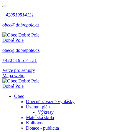
+420519514131
obec@dobrepole.cz
Dobré Pole
obec@dobrepole.cz
+420 519 514 131
Verze pro seniory
Mapa webu
Dobré Pole
Obec
Obecně závazné vyhlášky
Územní plán
Výkresy
Mateřská škola
Knihovna
Dotace - publicita