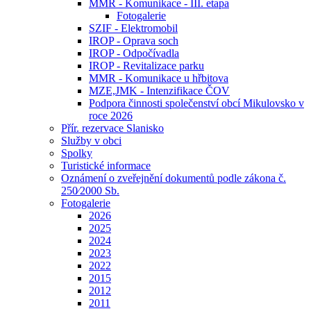
MMR - Komunikace - III. etapa
Fotogalerie
SZIF - Elektromobil
IROP - Oprava soch
IROP - Odpočívadla
IROP - Revitalizace parku
MMR - Komunikace u hřbitova
MZE,JMK - Intenzifikace ČOV
Podpora činnosti společenství obcí Mikulovsko v
roce 2026
Přír. rezervace Slanisko
Služby v obci
Spolky
Turistické informace
Oznámení o zveřejnění dokumentů podle zákona č.
250⁄2000 Sb.
Fotogalerie
2026
2025
2024
2023
2022
2015
2012
2011