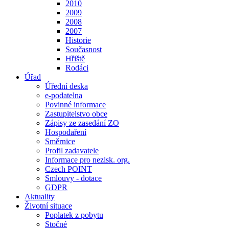
2010
2009
2008
2007
Historie
Současnost
Hřiště
Rodáci
Úřad
Úřední deska
e-podatelna
Povinné informace
Zastupitelstvo obce
Zápisy ze zasedání ZO
Hospodaření
Směrnice
Profil zadavatele
Informace pro nezisk. org.
Czech POINT
Smlouvy - dotace
GDPR
Aktuality
Životní situace
Poplatek z pobytu
Stočné