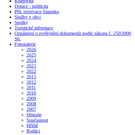
Knihovna
Dotace - publicita
Přír. rezervace Slanisko
Služby v obci
Spolky
Turistické informace
Oznámení o zveřejnění dokumentů podle zákona č. 250⁄2000
Sb.
Fotogalerie
2026
2025
2024
2023
2022
2015
2012
2011
2010
2009
2008
2007
Historie
Současnost
Hřiště
Rodáci