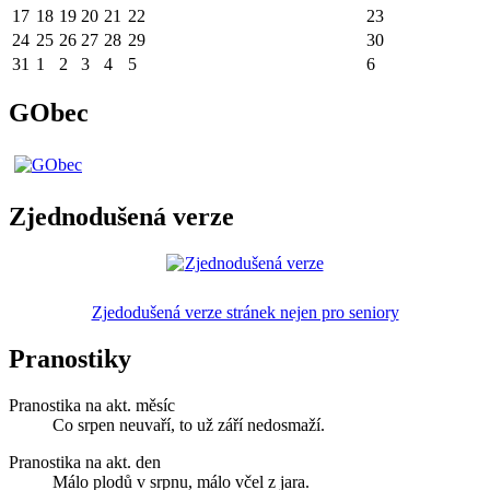
17
18
19
20
21
22
23
24
25
26
27
28
29
30
31
1
2
3
4
5
6
GObec
Zjednodušená verze
Zjedodušená verze stránek nejen pro seniory
Pranostiky
Pranostika na akt. měsíc
Co srpen neuvaří, to už září nedosmaží.
Pranostika na akt. den
Málo plodů v srpnu, málo včel z jara.