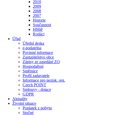
2010
2009
2008
2007
Historie
Současnost
Hřiště
Rodáci
Úřad
Úřední deska
e-podatelna
Povinné informace
Zastupitelstvo obce
Zápisy ze zasedání ZO
Hospodaření
Směrnice
Profil zadavatele
Informace pro nezisk. org.
Czech POINT
Smlouvy - dotace
GDPR
Aktuality
Životní situace
Poplatek z pobytu
Stočné