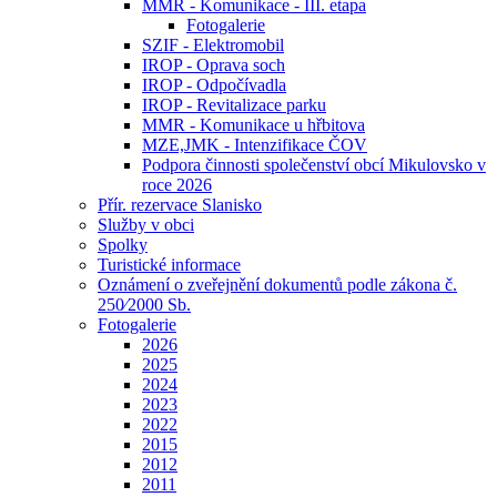
MMR - Komunikace - III. etapa
Fotogalerie
SZIF - Elektromobil
IROP - Oprava soch
IROP - Odpočívadla
IROP - Revitalizace parku
MMR - Komunikace u hřbitova
MZE,JMK - Intenzifikace ČOV
Podpora činnosti společenství obcí Mikulovsko v
roce 2026
Přír. rezervace Slanisko
Služby v obci
Spolky
Turistické informace
Oznámení o zveřejnění dokumentů podle zákona č.
250⁄2000 Sb.
Fotogalerie
2026
2025
2024
2023
2022
2015
2012
2011