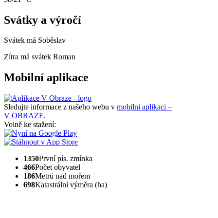
Svátky a výročí
Svátek má
Soběslav
Zítra má svátek
Roman
Mobilní aplikace
Sledujte informace z našeho webu v
mobilní aplikaci –
V OBRAZE.
Volně ke stažení:
1350
První pís. zmínka
466
Počet obyvatel
186
Metrů nad mořem
698
Katastrální výměra (ha)