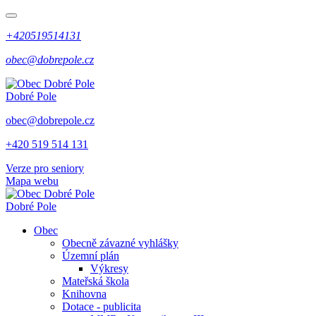
+420519514131
obec@dobrepole.cz
Dobré Pole
obec@dobrepole.cz
+420 519 514 131
Verze pro seniory
Mapa webu
Dobré Pole
Obec
Obecně závazné vyhlášky
Územní plán
Výkresy
Mateřská škola
Knihovna
Dotace - publicita