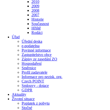
2010
2009
2008
2007
Historie
Současnost
Hřiště
Rodáci
Úřad
Úřední deska
e-podatelna
Povinné informace
Zastupitelstvo obce
Zápisy ze zasedání ZO
Hospodaření
Směrnice
Profil zadavatele
Informace pro nezisk. org.
Czech POINT
Smlouvy - dotace
GDPR
Aktuality
Životní situace
Poplatek z pobytu
Stočné