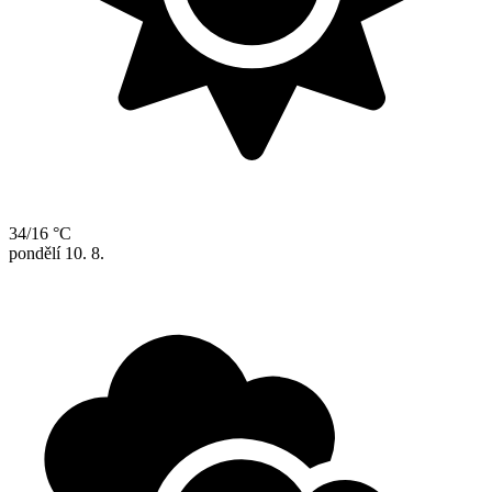
34/16 °C
pondělí
10. 8.