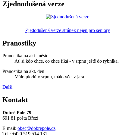
Zjednodušená verze
Zjedodušená verze stránek nejen pro seniory
Pranostiky
Pranostika na akt. měsíc
Ať si kdo chce, co chce říká - v srpnu ještě do rybníka.
Pranostika na akt. den
Málo plodů v srpnu, málo včel z jara.
Další
Kontakt
Dobré Pole 79
691 81 pošta Březí
E-mail:
obec@dobrepole.cz
Tel.: +420 519 514 131