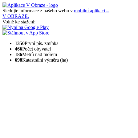
Sledujte informace z našeho webu v
mobilní aplikaci –
V OBRAZE.
Volně ke stažení:
1350
První pís. zmínka
466
Počet obyvatel
186
Metrů nad mořem
698
Katastrální výměra (ha)