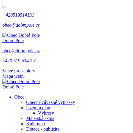
+420519514131
obec@dobrepole.cz
Dobré Pole
obec@dobrepole.cz
+420 519 514 131
Verze pro seniory
Mapa webu
Dobré Pole
Obec
Obecně závazné vyhlášky
Územní plán
Výkresy
Mateřská škola
Knihovna
Dotace - publicita