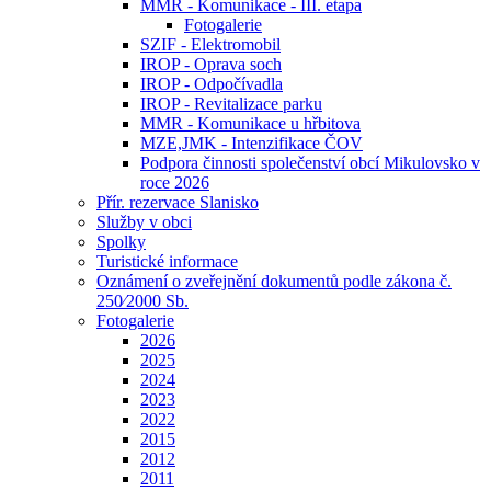
MMR - Komunikace - III. etapa
Fotogalerie
SZIF - Elektromobil
IROP - Oprava soch
IROP - Odpočívadla
IROP - Revitalizace parku
MMR - Komunikace u hřbitova
MZE,JMK - Intenzifikace ČOV
Podpora činnosti společenství obcí Mikulovsko v
roce 2026
Přír. rezervace Slanisko
Služby v obci
Spolky
Turistické informace
Oznámení o zveřejnění dokumentů podle zákona č.
250⁄2000 Sb.
Fotogalerie
2026
2025
2024
2023
2022
2015
2012
2011