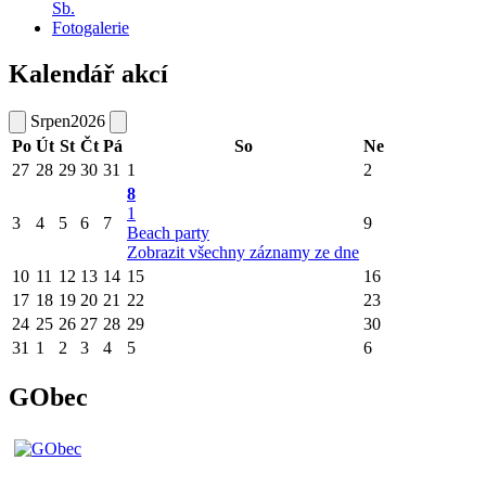
Sb.
Fotogalerie
Kalendář akcí
Srpen
2026
Po
Út
St
Čt
Pá
So
Ne
27
28
29
30
31
1
2
8
1
3
4
5
6
7
9
Beach party
Zobrazit všechny záznamy ze dne
10
11
12
13
14
15
16
17
18
19
20
21
22
23
24
25
26
27
28
29
30
31
1
2
3
4
5
6
GObec