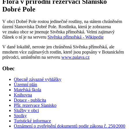
Flóra v přírodní rezervaci Slanisko
Dobré Pole
V obci Dobré Pole rostou jedinečné rostliny, na státem chráněném
území Slanoviska Dobré Pole. Rostlinka, která je zobrazena
ve znaku obce se jmenuje Sivěnka přímořská. Velmi zajimavý
článek o ní je na serveru
Sivěnka přímořská - Wikipedie
V dané lokalitě, neroste jen chráněnná Sivěnka přímořská, ale
mnohem více zajímavých rostlin, které jsou popsány v Botanickém
průvodci, umístěném na serveru
www.palava.cz
Obec
Obecně závazné vyhlášky
Územní plán
Mateřská škola
Knihovna
Dotace - publicita
Přír. rezervace Slanisko
Služby v obci
Spolky
Turistické informace
Oznámení o zveřejnění dokumentů podle zákona č. 250⁄2000