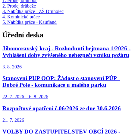
1. Prodej brambor
2. Prodej drůbeže
3. Nabídka práce - ZŠ Drnholec
4. Kominické práce
5. Nabídka práce - Kaufland
Úřední deska
Jihomoravský kraj - Rozhodnutí hejtmana 1/2026 -
Vyhlášení doby zvýšeného nebezpečí vzniku požáru
3. 8.
2026
Stanovení PUP OOP: Žádost o stanovení PÚP -
Dobré Pole - komunikace u malého parku
22. 7.
2026
–
6. 8.
2026
Rozpočtové opatření č.06/2026 ze dne 30.6.2026
21. 7.
2026
VOLBY DO ZASTUPITELSTEV OBCÍ 2026 -