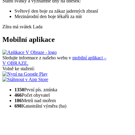
Státní svátky a významné dny na dnešek:
Světový den boje za zákaz jaderných zbraní
Mezinárodní den boje lékařů za mír
Zítra má svátek
Lada
Mobilní aplikace
Sledujte informace z našeho webu v
mobilní aplikaci –
V OBRAZE.
Volně ke stažení:
1350
První pís. zmínka
466
Počet obyvatel
186
Metrů nad mořem
698
Katastrální výměra (ha)