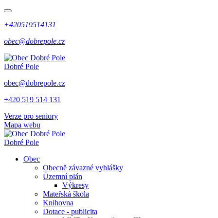
+420519514131
obec@dobrepole.cz
Dobré Pole
obec@dobrepole.cz
+420 519 514 131
Verze pro seniory
Mapa webu
Dobré Pole
Obec
Obecně závazné vyhlášky
Územní plán
Výkresy
Mateřská škola
Knihovna
Dotace - publicita