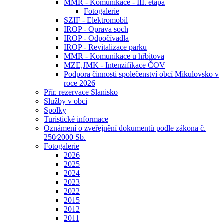
MMR - Komunikace - III. etapa
Fotogalerie
SZIF - Elektromobil
IROP - Oprava soch
IROP - Odpočívadla
IROP - Revitalizace parku
MMR - Komunikace u hřbitova
MZE,JMK - Intenzifikace ČOV
Podpora činnosti společenství obcí Mikulovsko v
roce 2026
Přír. rezervace Slanisko
Služby v obci
Spolky
Turistické informace
Oznámení o zveřejnění dokumentů podle zákona č.
250⁄2000 Sb.
Fotogalerie
2026
2025
2024
2023
2022
2015
2012
2011