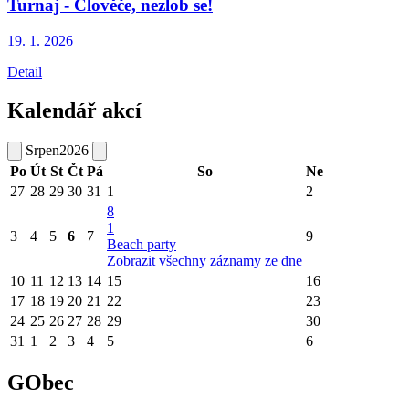
Turnaj - Člověče, nezlob se!
19. 1.
2026
Detail
Kalendář akcí
Srpen
2026
Po
Út
St
Čt
Pá
So
Ne
27
28
29
30
31
1
2
8
1
3
4
5
6
7
9
Beach party
Zobrazit všechny záznamy ze dne
10
11
12
13
14
15
16
17
18
19
20
21
22
23
24
25
26
27
28
29
30
31
1
2
3
4
5
6
GObec