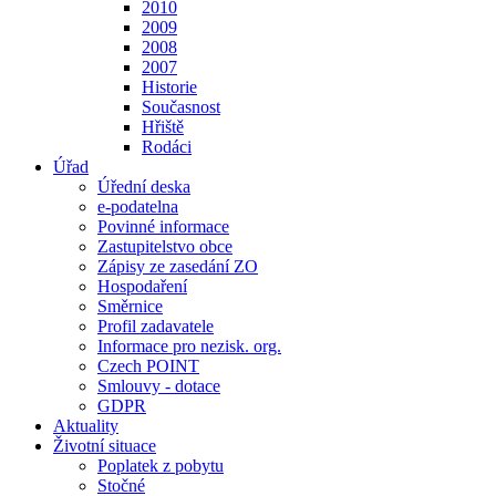
2010
2009
2008
2007
Historie
Současnost
Hřiště
Rodáci
Úřad
Úřední deska
e-podatelna
Povinné informace
Zastupitelstvo obce
Zápisy ze zasedání ZO
Hospodaření
Směrnice
Profil zadavatele
Informace pro nezisk. org.
Czech POINT
Smlouvy - dotace
GDPR
Aktuality
Životní situace
Poplatek z pobytu
Stočné