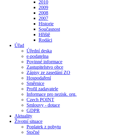
2010
2009
2008
2007
Historie
Současnost
Hřiště
Rodáci
Úřad
Úřední deska
e-podatelna
Povinné informace
Zastupitelstvo obce
Zápisy ze zasedání ZO
Hospodaření
Směrnice
Profil zadavatele
Informace pro nezisk. org.
Czech POINT
Smlouvy - dotace
GDPR
Aktuality
Životní situace
Poplatek z pobytu
Stočné