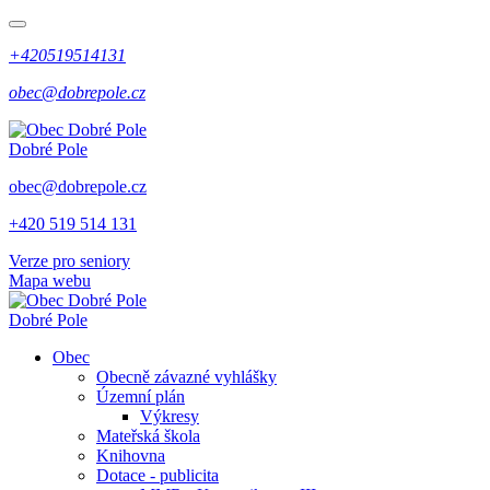
+420519514131
obec@dobrepole.cz
Dobré Pole
obec@dobrepole.cz
+420 519 514 131
Verze pro seniory
Mapa webu
Dobré Pole
Obec
Obecně závazné vyhlášky
Územní plán
Výkresy
Mateřská škola
Knihovna
Dotace - publicita