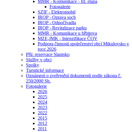
MMR - Komunikace - III. etapa
Fotogalerie
SZIF - Elektromobil
IROP - Oprava soch
IROP - Odpočívadla
IROP - Revitalizace parku
MMR - Komunikace u hřbitova
MZE,JMK - Intenzifikace ČOV
Podpora činnosti společenství obcí Mikulovsko v
roce 2026
Přír. rezervace Slanisko
Služby v obci
Spolky
Turistické informace
Oznámení o zveřejnění dokumentů podle zákona č.
250⁄2000 Sb.
Fotogalerie
2026
2025
2024
2023
2022
2015
2012
2011