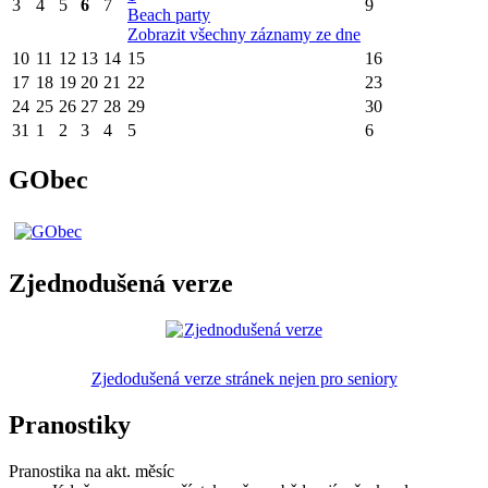
3
4
5
6
7
9
Beach party
Zobrazit všechny záznamy ze dne
10
11
12
13
14
15
16
17
18
19
20
21
22
23
24
25
26
27
28
29
30
31
1
2
3
4
5
6
GObec
Zjednodušená verze
Zjedodušená verze stránek nejen pro seniory
Pranostiky
Pranostika na akt. měsíc