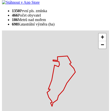
1350
První pís. zmínka
466
Počet obyvatel
186
Metrů nad mořem
698
Katastrální výměra (ha)
+
−