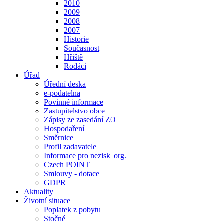
2010
2009
2008
2007
Historie
Současnost
Hřiště
Rodáci
Úřad
Úřední deska
e-podatelna
Povinné informace
Zastupitelstvo obce
Zápisy ze zasedání ZO
Hospodaření
Směrnice
Profil zadavatele
Informace pro nezisk. org.
Czech POINT
Smlouvy - dotace
GDPR
Aktuality
Životní situace
Poplatek z pobytu
Stočné