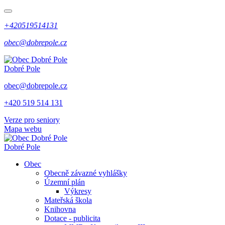
+420519514131
obec@dobrepole.cz
Dobré Pole
obec@dobrepole.cz
+420 519 514 131
Verze pro seniory
Mapa webu
Dobré Pole
Obec
Obecně závazné vyhlášky
Územní plán
Výkresy
Mateřská škola
Knihovna
Dotace - publicita