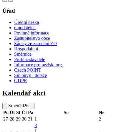
Úřad
Úřední deska
e-podatelna
Povinné informace
Zastupitelstvo obce
Zápisy ze zasedání ZO
Hospodaření
Směrnice
Profil zadavatele
Informace pro nezisk. org.
Czech POINT
Smlouvy - dotace
GDPR
Kalendář akcí
Srpen
2026
Po
Út
St
Čt
Pá
So
Ne
27
28
29
30
31
1
2
8
1