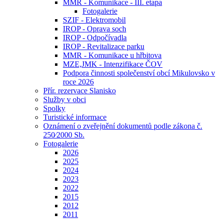
MMR - Komunikace - III. etapa
Fotogalerie
SZIF - Elektromobil
IROP - Oprava soch
IROP - Odpočívadla
IROP - Revitalizace parku
MMR - Komunikace u hřbitova
MZE,JMK - Intenzifikace ČOV
Podpora činnosti společenství obcí Mikulovsko v
roce 2026
Přír. rezervace Slanisko
Služby v obci
Spolky
Turistické informace
Oznámení o zveřejnění dokumentů podle zákona č.
250⁄2000 Sb.
Fotogalerie
2026
2025
2024
2023
2022
2015
2012
2011