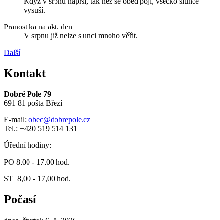
Když v srpnu naprší, tak než se oběd pojí, všecko slunce
vysuší.
Pranostika na akt. den
V srpnu již nelze slunci mnoho věřit.
Další
Kontakt
Dobré Pole 79
691 81 pošta Březí
E-mail:
obec@dobrepole.cz
Tel.: +420 519 514 131
Úřední hodiny:
PO 8,00 - 17,00 hod.
ST 8,00 - 17,00 hod.
Počasí