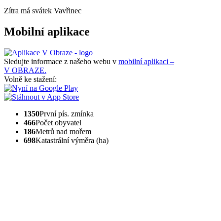
Zítra má svátek
Vavřinec
Mobilní aplikace
Sledujte informace z našeho webu v
mobilní aplikaci –
V OBRAZE.
Volně ke stažení:
1350
První pís. zmínka
466
Počet obyvatel
186
Metrů nad mořem
698
Katastrální výměra (ha)