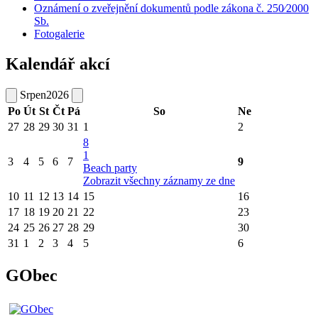
Oznámení o zveřejnění dokumentů podle zákona č. 250⁄2000
Sb.
Fotogalerie
Kalendář akcí
Srpen
2026
Po
Út
St
Čt
Pá
So
Ne
27
28
29
30
31
1
2
8
1
3
4
5
6
7
9
Beach party
Zobrazit všechny záznamy ze dne
10
11
12
13
14
15
16
17
18
19
20
21
22
23
24
25
26
27
28
29
30
31
1
2
3
4
5
6
GObec