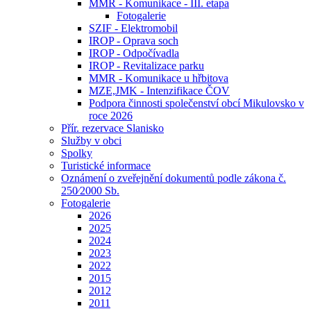
MMR - Komunikace - III. etapa
Fotogalerie
SZIF - Elektromobil
IROP - Oprava soch
IROP - Odpočívadla
IROP - Revitalizace parku
MMR - Komunikace u hřbitova
MZE,JMK - Intenzifikace ČOV
Podpora činnosti společenství obcí Mikulovsko v
roce 2026
Přír. rezervace Slanisko
Služby v obci
Spolky
Turistické informace
Oznámení o zveřejnění dokumentů podle zákona č.
250⁄2000 Sb.
Fotogalerie
2026
2025
2024
2023
2022
2015
2012
2011