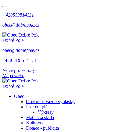
+420519514131
obec@dobrepole.cz
Dobré Pole
obec@dobrepole.cz
+420 519 514 131
Verze pro seniory
Mapa webu
Dobré Pole
Obec
Obecně závazné vyhlášky
Územní plán
Výkresy
Mateřská škola
Knihovna
Dotace - publicita