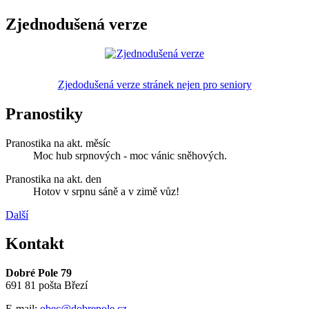
Zjednodušená verze
Zjedodušená verze stránek nejen pro seniory
Pranostiky
Pranostika na akt. měsíc
Moc hub srpnových - moc vánic sněhových.
Pranostika na akt. den
Hotov v srpnu sáně a v zimě vůz!
Další
Kontakt
Dobré Pole 79
691 81 pošta Březí
E-mail:
obec@dobrepole.cz