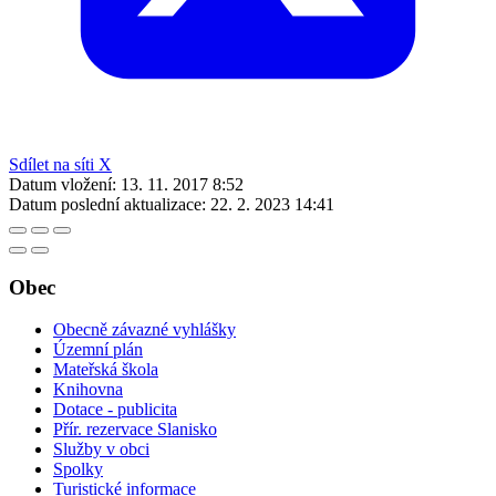
Sdílet na síti X
Datum vložení:
13. 11. 2017 8:52
Datum poslední aktualizace:
22. 2. 2023 14:41
Obec
Obecně závazné vyhlášky
Územní plán
Mateřská škola
Knihovna
Dotace - publicita
Přír. rezervace Slanisko
Služby v obci
Spolky
Turistické informace