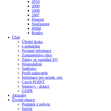
2010
2009
2008
2007
Historie
Současnost
Hřiště
Rodáci
Úřad
Úřední deska
e-podatelna
Povinné informace
Zastupitelstvo obce
Zápisy ze zasedání ZO
Hospodaření
Směrnice
Profil zadavatele
Informace pro nezisk. org.
Czech POINT
Smlouvy - dotace
GDPR
Aktuality
Životní situace
Poplatek z pobytu
Stočné