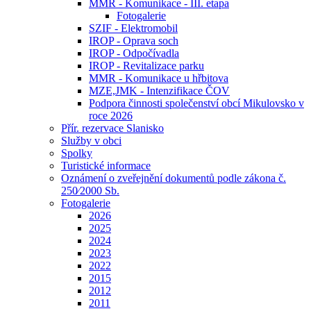
MMR - Komunikace - III. etapa
Fotogalerie
SZIF - Elektromobil
IROP - Oprava soch
IROP - Odpočívadla
IROP - Revitalizace parku
MMR - Komunikace u hřbitova
MZE,JMK - Intenzifikace ČOV
Podpora činnosti společenství obcí Mikulovsko v
roce 2026
Přír. rezervace Slanisko
Služby v obci
Spolky
Turistické informace
Oznámení o zveřejnění dokumentů podle zákona č.
250⁄2000 Sb.
Fotogalerie
2026
2025
2024
2023
2022
2015
2012
2011