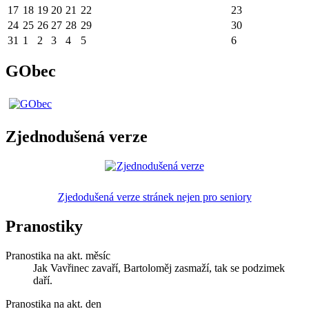
17
18
19
20
21
22
23
24
25
26
27
28
29
30
31
1
2
3
4
5
6
GObec
Zjednodušená verze
Zjedodušená verze stránek nejen pro seniory
Pranostiky
Pranostika na akt. měsíc
Jak Vavřinec zavaří, Bartoloměj zasmaží, tak se podzimek
daří.
Pranostika na akt. den