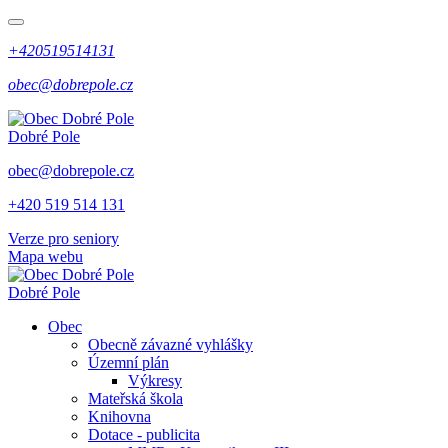
+420519514131
obec@dobrepole.cz
Dobré Pole
obec@dobrepole.cz
+420 519 514 131
Verze pro seniory
Mapa webu
Dobré Pole
Obec
Obecně závazné vyhlášky
Územní plán
Výkresy
Mateřská škola
Knihovna
Dotace - publicita