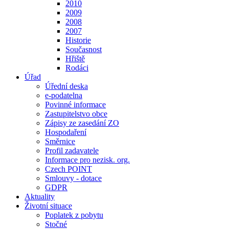
2010
2009
2008
2007
Historie
Současnost
Hřiště
Rodáci
Úřad
Úřední deska
e-podatelna
Povinné informace
Zastupitelstvo obce
Zápisy ze zasedání ZO
Hospodaření
Směrnice
Profil zadavatele
Informace pro nezisk. org.
Czech POINT
Smlouvy - dotace
GDPR
Aktuality
Životní situace
Poplatek z pobytu
Stočné