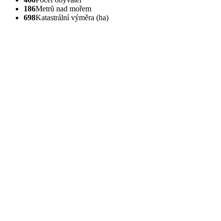
186
Metrů nad mořem
698
Katastrální výměra (ha)