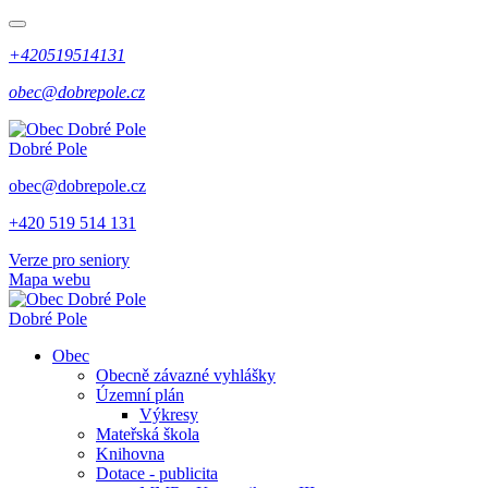
+420519514131
obec@dobrepole.cz
Dobré Pole
obec@dobrepole.cz
+420 519 514 131
Verze pro seniory
Mapa webu
Dobré Pole
Obec
Obecně závazné vyhlášky
Územní plán
Výkresy
Mateřská škola
Knihovna
Dotace - publicita