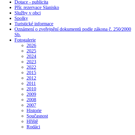
Dotace - publicita
Přír. rezervace Slanisko
Služby v obci
Spolky
Turistické informace
Oznámení o zveřejnění dokumentů podle zákona č. 250⁄2000
Sb.
Fotogalerie
2026
2025
2024
2023
2022
2015
2012
2011
2010
2009
2008
2007
Historie
Současnost
Hřiště
Rodáci