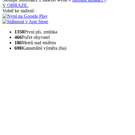
V OBRAZE.
Volně ke stažení:
1350
První pís. zmínka
466
Počet obyvatel
186
Metrů nad mořem
698
Katastrální výměra (ha)