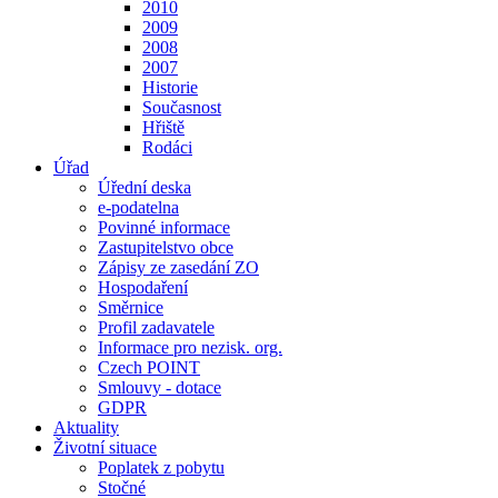
2010
2009
2008
2007
Historie
Současnost
Hřiště
Rodáci
Úřad
Úřední deska
e-podatelna
Povinné informace
Zastupitelstvo obce
Zápisy ze zasedání ZO
Hospodaření
Směrnice
Profil zadavatele
Informace pro nezisk. org.
Czech POINT
Smlouvy - dotace
GDPR
Aktuality
Životní situace
Poplatek z pobytu
Stočné