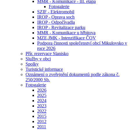
MMR - Komunikace - III. etapa
Fotogalerie
SZIF - Elektromobil
IROP - Oprava soch
IROP - Odpočívadla
IROP - Revitalizace parku
MMR - Komunikace u hřbitova
MZE,JMK - Intenzifikace ČOV
Podpora činnosti společenství obcí Mikulovsko v
roce 2026
Přír. rezervace Slanisko
Služby v obci
Spolky
Turistické informace
Oznámení o zveřejnění dokumentů podle zákona č.
250⁄2000 Sb.
Fotogalerie
2026
2025
2024
2023
2022
2015
2012
2011