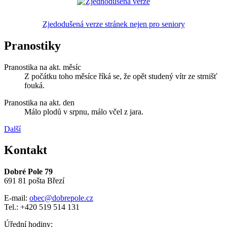
Zjedodušená verze stránek nejen pro seniory
Pranostiky
Pranostika na akt. měsíc
Z počátku toho měsíce říká se, že opět studený vítr ze strnišť
fouká.
Pranostika na akt. den
Málo plodů v srpnu, málo včel z jara.
Další
Kontakt
Dobré Pole 79
691 81 pošta Březí
E-mail:
obec@dobrepole.cz
Tel.: +420 519 514 131
Úřední hodiny: