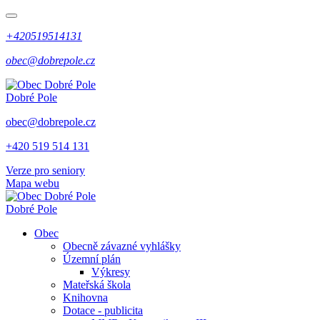
+420519514131
obec@dobrepole.cz
Dobré Pole
obec@dobrepole.cz
+420 519 514 131
Verze pro seniory
Mapa webu
Dobré Pole
Obec
Obecně závazné vyhlášky
Územní plán
Výkresy
Mateřská škola
Knihovna
Dotace - publicita