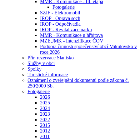
MMR - Komunikace - III. etapa
Fotogalerie
SZIF - Elektromobil
IROP - Oprava soch
IROP - Odpočívadla
IROP - Revitalizace parku
MMR - Komunikace u hřbitova
MZE,JMK - Intenzifikace ČOV
Podpora činnosti společenství obcí Mikulovsko v
roce 2026
Přír. rezervace Slanisko
Služby v obci
Spolky
Turistické informace
Oznámení o zveřejnění dokumentů podle zákona č.
250⁄2000 Sb.
Fotogalerie
2026
2025
2024
2023
2022
2015
2012
2011