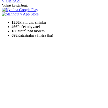
V OBRAZE.
Volně ke stažení:
1350
První pís. zmínka
466
Počet obyvatel
186
Metrů nad mořem
698
Katastrální výměra (ha)