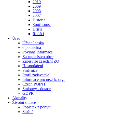
2010
2009
2008
2007
Historie
Současnost
Hřiště
Rodáci
Úřad
Úřední deska
e-podatelna
Povinné informace
Zastupitelstvo obce
Zápisy ze zasedání ZO
Hospodaření
Směrnice
Profil zadavatele
Informace pro nezisk. org.
Czech POINT
Smlouvy - dotace
GDPR
Aktuality
Životní situace
Poplatek z pobytu
Stočné