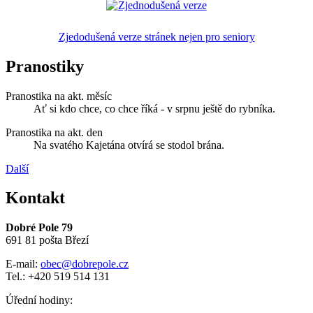
Zjedodušená verze stránek nejen pro seniory
Pranostiky
Pranostika na akt. měsíc
Ať si kdo chce, co chce říká - v srpnu ještě do rybníka.
Pranostika na akt. den
Na svatého Kajetána otvírá se stodol brána.
Další
Kontakt
Dobré Pole 79
691 81 pošta Březí
E-mail:
obec@dobrepole.cz
Tel.: +420 519 514 131
Úřední hodiny: