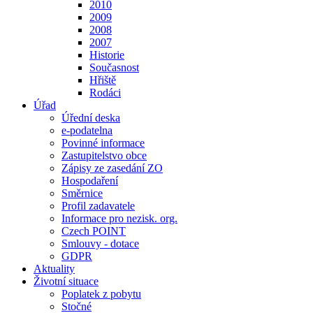
2010
2009
2008
2007
Historie
Současnost
Hřiště
Rodáci
Úřad
Úřední deska
e-podatelna
Povinné informace
Zastupitelstvo obce
Zápisy ze zasedání ZO
Hospodaření
Směrnice
Profil zadavatele
Informace pro nezisk. org.
Czech POINT
Smlouvy - dotace
GDPR
Aktuality
Životní situace
Poplatek z pobytu
Stočné