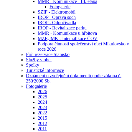
MMR - Komunikace - III. etapa
Fotogalerie
SZIF - Elektromobil
IROP - Oprava soch
IROP - Odpočívadla
IROP - Revitalizace parku
MMR - Komunikace u hřbitova
MZE,JMK - Intenzifikace ČOV
Podpora činnosti společenství obcí Mikulovsko v
roce 2026
Přír. rezervace Slanisko
Služby v obci
Spolky
Turistické informace
Oznámení o zveřejnění dokumentů podle zákona č.
250⁄2000 Sb.
Fotogalerie
2026
2025
2024
2023
2022
2015
2012
2011