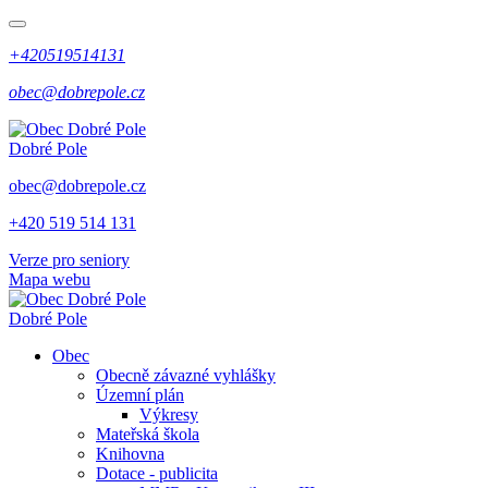
+420519514131
obec@dobrepole.cz
Dobré Pole
obec@dobrepole.cz
+420 519 514 131
Verze pro seniory
Mapa webu
Dobré Pole
Obec
Obecně závazné vyhlášky
Územní plán
Výkresy
Mateřská škola
Knihovna
Dotace - publicita