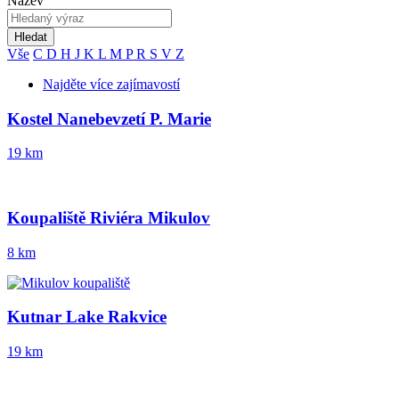
Název
Hledat
Vše
C
D
H
J
K
L
M
P
R
S
V
Z
Najděte více zajímavostí
Kostel Nanebevzetí P. Marie
19 km
Koupaliště Riviéra Mikulov
8 km
Kutnar Lake Rakvice
19 km