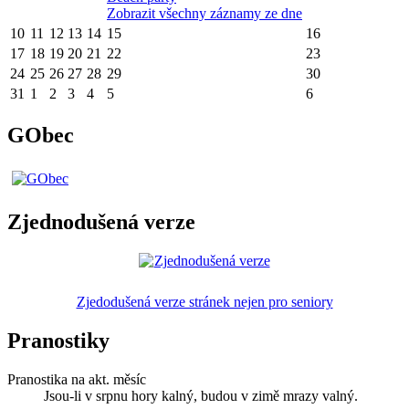
Zobrazit všechny záznamy ze dne
10
11
12
13
14
15
16
17
18
19
20
21
22
23
24
25
26
27
28
29
30
31
1
2
3
4
5
6
GObec
Zjednodušená verze
Zjedodušená verze stránek nejen pro seniory
Pranostiky
Pranostika na akt. měsíc
Jsou-li v srpnu hory kalný, budou v zimě mrazy valný.