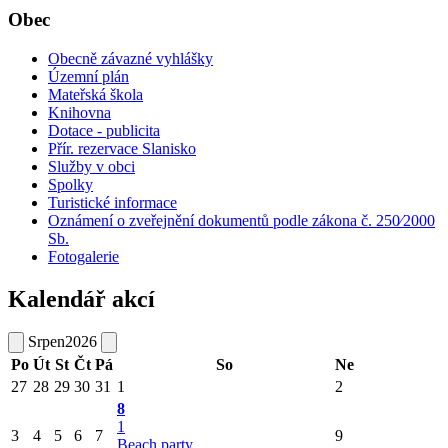
Obec
Obecně závazné vyhlášky
Územní plán
Mateřská škola
Knihovna
Dotace - publicita
Přír. rezervace Slanisko
Služby v obci
Spolky
Turistické informace
Oznámení o zveřejnění dokumentů podle zákona č. 250⁄2000
Sb.
Fotogalerie
Kalendář akcí
Srpen
2026
Po
Út
St
Čt
Pá
So
Ne
27
28
29
30
31
1
2
8
1
3
4
5
6
7
9
Beach party