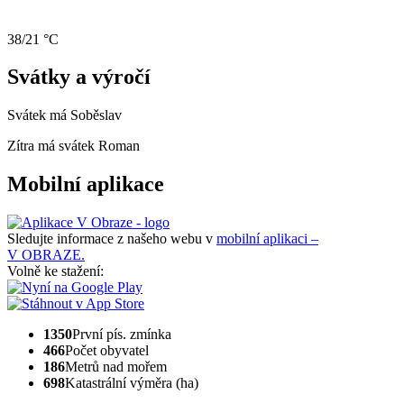
38/21 °C
Svátky a výročí
Svátek má
Soběslav
Zítra má svátek
Roman
Mobilní aplikace
Sledujte informace z našeho webu v
mobilní aplikaci –
V OBRAZE.
Volně ke stažení:
1350
První pís. zmínka
466
Počet obyvatel
186
Metrů nad mořem
698
Katastrální výměra (ha)