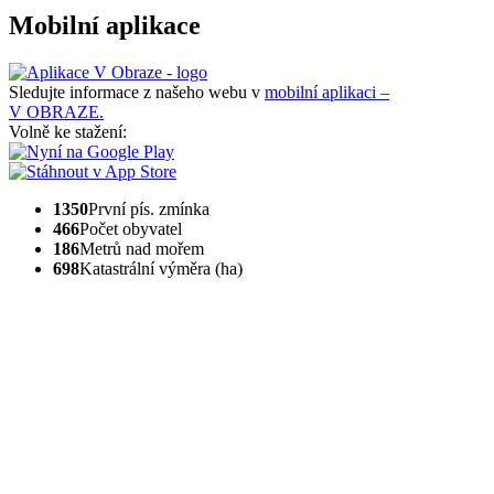
Mobilní aplikace
Sledujte informace z našeho webu v
mobilní aplikaci –
V OBRAZE.
Volně ke stažení:
1350
První pís. zmínka
466
Počet obyvatel
186
Metrů nad mořem
698
Katastrální výměra (ha)