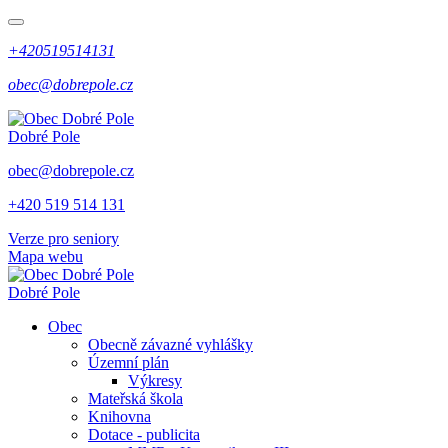
+420519514131
obec@dobrepole.cz
Dobré Pole
obec@dobrepole.cz
+420 519 514 131
Verze pro seniory
Mapa webu
Dobré Pole
Obec
Obecně závazné vyhlášky
Územní plán
Výkresy
Mateřská škola
Knihovna
Dotace - publicita