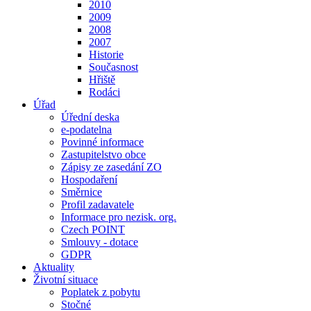
2010
2009
2008
2007
Historie
Současnost
Hřiště
Rodáci
Úřad
Úřední deska
e-podatelna
Povinné informace
Zastupitelstvo obce
Zápisy ze zasedání ZO
Hospodaření
Směrnice
Profil zadavatele
Informace pro nezisk. org.
Czech POINT
Smlouvy - dotace
GDPR
Aktuality
Životní situace
Poplatek z pobytu
Stočné