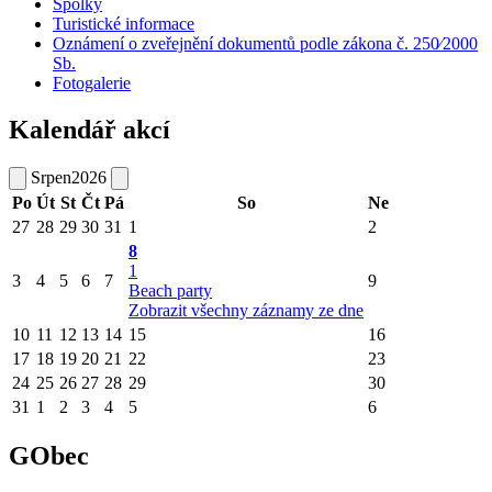
Spolky
Turistické informace
Oznámení o zveřejnění dokumentů podle zákona č. 250⁄2000
Sb.
Fotogalerie
Kalendář akcí
Srpen
2026
Po
Út
St
Čt
Pá
So
Ne
27
28
29
30
31
1
2
8
1
3
4
5
6
7
9
Beach party
Zobrazit všechny záznamy ze dne
10
11
12
13
14
15
16
17
18
19
20
21
22
23
24
25
26
27
28
29
30
31
1
2
3
4
5
6
GObec