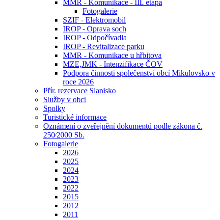
MMR - Komunikace - III. etapa
Fotogalerie
SZIF - Elektromobil
IROP - Oprava soch
IROP - Odpočívadla
IROP - Revitalizace parku
MMR - Komunikace u hřbitova
MZE,JMK - Intenzifikace ČOV
Podpora činnosti společenství obcí Mikulovsko v
roce 2026
Přír. rezervace Slanisko
Služby v obci
Spolky
Turistické informace
Oznámení o zveřejnění dokumentů podle zákona č.
250⁄2000 Sb.
Fotogalerie
2026
2025
2024
2023
2022
2015
2012
2011