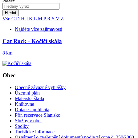
Název
Hledat
Vše
C
D
H
J
K
L
M
P
R
S
V
Z
Najděte více zajímavostí
Cat Rock - Kočičí skála
8 km
Obec
Obecně závazné vyhlášky
Územní plán
Mateřská škola
Knihovna
Dotace - publicita
Přír. rezervace Slanisko
Služby v obci
Spolky
Turistické informace
Oznámení o zveřejnění dokumentů podle zákona č. 250⁄2000