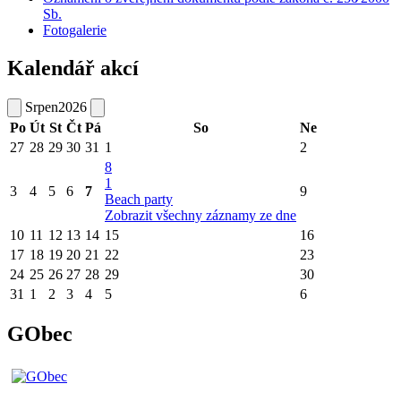
Sb.
Fotogalerie
Kalendář akcí
Srpen
2026
Po
Út
St
Čt
Pá
So
Ne
27
28
29
30
31
1
2
8
1
3
4
5
6
7
9
Beach party
Zobrazit všechny záznamy ze dne
10
11
12
13
14
15
16
17
18
19
20
21
22
23
24
25
26
27
28
29
30
31
1
2
3
4
5
6
GObec