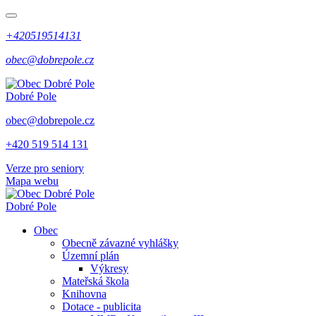
+420519514131
obec@dobrepole.cz
Dobré Pole
obec@dobrepole.cz
+420 519 514 131
Verze pro seniory
Mapa webu
Dobré Pole
Obec
Obecně závazné vyhlášky
Územní plán
Výkresy
Mateřská škola
Knihovna
Dotace - publicita