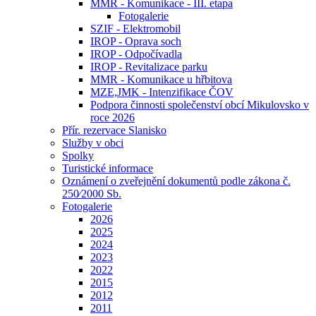
MMR - Komunikace - III. etapa
Fotogalerie
SZIF - Elektromobil
IROP - Oprava soch
IROP - Odpočívadla
IROP - Revitalizace parku
MMR - Komunikace u hřbitova
MZE,JMK - Intenzifikace ČOV
Podpora činnosti společenství obcí Mikulovsko v
roce 2026
Přír. rezervace Slanisko
Služby v obci
Spolky
Turistické informace
Oznámení o zveřejnění dokumentů podle zákona č.
250⁄2000 Sb.
Fotogalerie
2026
2025
2024
2023
2022
2015
2012
2011