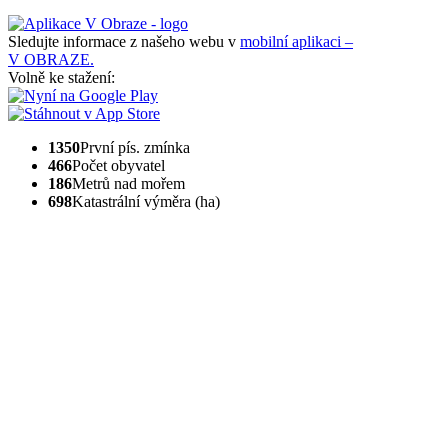
Sledujte informace z našeho webu v
mobilní aplikaci –
V OBRAZE.
Volně ke stažení:
1350
První pís. zmínka
466
Počet obyvatel
186
Metrů nad mořem
698
Katastrální výměra (ha)