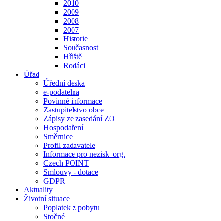
2010
2009
2008
2007
Historie
Současnost
Hřiště
Rodáci
Úřad
Úřední deska
e-podatelna
Povinné informace
Zastupitelstvo obce
Zápisy ze zasedání ZO
Hospodaření
Směrnice
Profil zadavatele
Informace pro nezisk. org.
Czech POINT
Smlouvy - dotace
GDPR
Aktuality
Životní situace
Poplatek z pobytu
Stočné