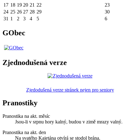
17
18
19
20
21
22
23
24
25
26
27
28
29
30
31
1
2
3
4
5
6
GObec
Zjednodušená verze
Zjedodušená verze stránek nejen pro seniory
Pranostiky
Pranostika na akt. měsíc
Jsou-li v srpnu hory kalný, budou v zimě mrazy valný.
Pranostika na akt. den
Na svatého Kajetána otvírá se stodol brána.