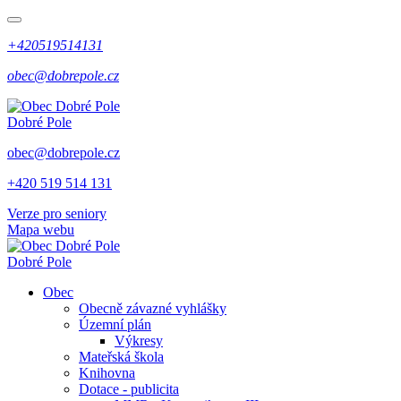
+420519514131
obec@dobrepole.cz
Dobré Pole
obec@dobrepole.cz
+420 519 514 131
Verze pro seniory
Mapa webu
Dobré Pole
Obec
Obecně závazné vyhlášky
Územní plán
Výkresy
Mateřská škola
Knihovna
Dotace - publicita