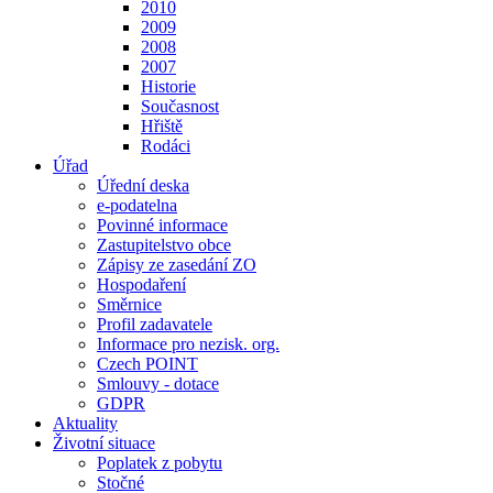
2010
2009
2008
2007
Historie
Současnost
Hřiště
Rodáci
Úřad
Úřední deska
e-podatelna
Povinné informace
Zastupitelstvo obce
Zápisy ze zasedání ZO
Hospodaření
Směrnice
Profil zadavatele
Informace pro nezisk. org.
Czech POINT
Smlouvy - dotace
GDPR
Aktuality
Životní situace
Poplatek z pobytu
Stočné