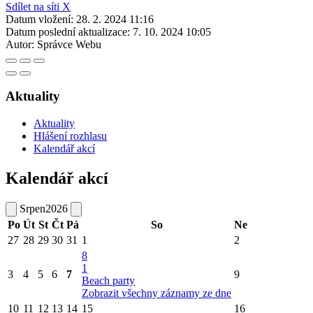
Sdílet na síti X
Datum vložení:
28. 2. 2024 11:16
Datum poslední aktualizace:
7. 10. 2024 10:05
Autor:
Správce Webu
Aktuality
Aktuality
Hlášení rozhlasu
Kalendář akcí
Kalendář akcí
Srpen
2026
Po
Út
St
Čt
Pá
So
Ne
27
28
29
30
31
1
2
8
1
3
4
5
6
7
9
Beach party
Zobrazit všechny záznamy ze dne
10
11
12
13
14
15
16