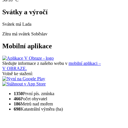
Svátky a výročí
Svátek má
Lada
Zítra má svátek
Soběslav
Mobilní aplikace
Sledujte informace z našeho webu v
mobilní aplikaci –
V OBRAZE.
Volně ke stažení:
1350
První pís. zmínka
466
Počet obyvatel
186
Metrů nad mořem
698
Katastrální výměra (ha)