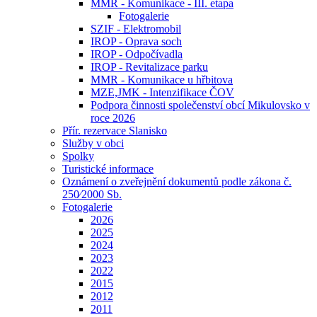
MMR - Komunikace - III. etapa
Fotogalerie
SZIF - Elektromobil
IROP - Oprava soch
IROP - Odpočívadla
IROP - Revitalizace parku
MMR - Komunikace u hřbitova
MZE,JMK - Intenzifikace ČOV
Podpora činnosti společenství obcí Mikulovsko v
roce 2026
Přír. rezervace Slanisko
Služby v obci
Spolky
Turistické informace
Oznámení o zveřejnění dokumentů podle zákona č.
250⁄2000 Sb.
Fotogalerie
2026
2025
2024
2023
2022
2015
2012
2011