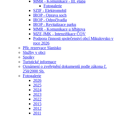
MMR - Komunikace - III. etapa
Fotogalerie
SZIF - Elektromobil
IROP - Oprava soch
IROP - Odpočívadla
IROP - Revitalizace parku
MMR - Komunikace u hřbitova
MZE,JMK - Intenzifikace ČOV
Podpora činnosti společenství obcí Mikulovsko v
roce 2026
Přír. rezervace Slanisko
Služby v obci
Spolky
Turistické informace
Oznámení o zveřejnění dokumentů podle zákona č.
250⁄2000 Sb.
Fotogalerie
2026
2025
2024
2023
2022
2015
2012
2011