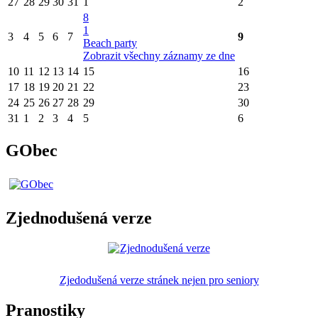
27
28
29
30
31
1
2
8
1
3
4
5
6
7
9
Beach party
Zobrazit všechny záznamy ze dne
10
11
12
13
14
15
16
17
18
19
20
21
22
23
24
25
26
27
28
29
30
31
1
2
3
4
5
6
GObec
Zjednodušená verze
Zjedodušená verze stránek nejen pro seniory
Pranostiky