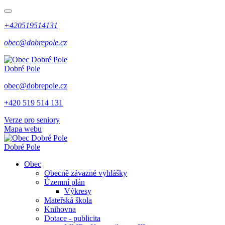
+420519514131
obec@dobrepole.cz
Dobré Pole
obec@dobrepole.cz
+420 519 514 131
Verze pro seniory
Mapa webu
Dobré Pole
Obec
Obecně závazné vyhlášky
Územní plán
Výkresy
Mateřská škola
Knihovna
Dotace - publicita