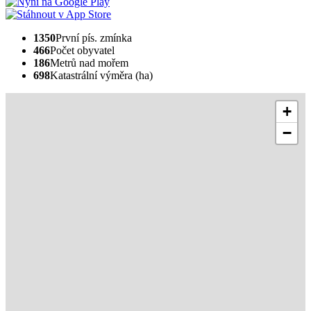
1350
První pís. zmínka
466
Počet obyvatel
186
Metrů nad mořem
698
Katastrální výměra (ha)
+
−