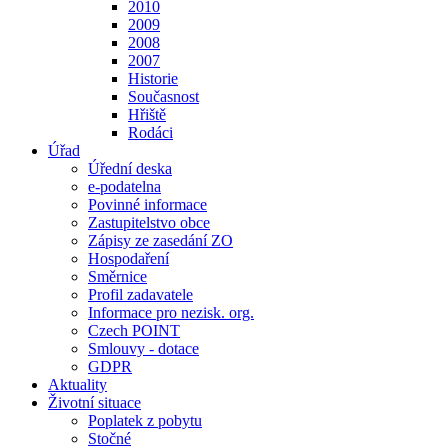
2010
2009
2008
2007
Historie
Současnost
Hřiště
Rodáci
Úřad
Úřední deska
e-podatelna
Povinné informace
Zastupitelstvo obce
Zápisy ze zasedání ZO
Hospodaření
Směrnice
Profil zadavatele
Informace pro nezisk. org.
Czech POINT
Smlouvy - dotace
GDPR
Aktuality
Životní situace
Poplatek z pobytu
Stočné