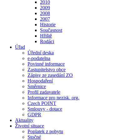
2010
2009
2008
2007
Historie
Současnost
Hřiště
Rodáci
Úřad
Úřední deska
e-podatelna
Povinné informace
Zastupitelstvo obce
Zápisy ze zasedání ZO
Hospodaření
Směrnice
Profil zadavatele
Informace pro nezisk. org.
Czech POINT
Smlouvy - dotace
GDPR
Aktuality
Životní situace
Poplatek z pobytu
Stočné