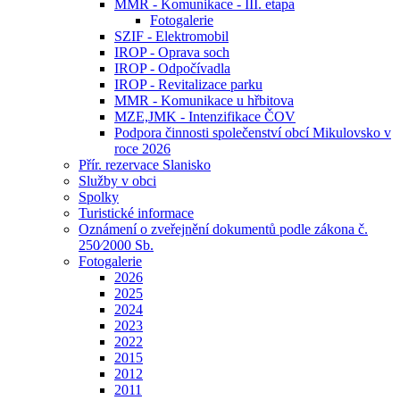
MMR - Komunikace - III. etapa
Fotogalerie
SZIF - Elektromobil
IROP - Oprava soch
IROP - Odpočívadla
IROP - Revitalizace parku
MMR - Komunikace u hřbitova
MZE,JMK - Intenzifikace ČOV
Podpora činnosti společenství obcí Mikulovsko v
roce 2026
Přír. rezervace Slanisko
Služby v obci
Spolky
Turistické informace
Oznámení o zveřejnění dokumentů podle zákona č.
250⁄2000 Sb.
Fotogalerie
2026
2025
2024
2023
2022
2015
2012
2011