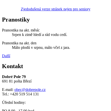
Zjedodušená verze stránek nejen pro seniory
Pranostiky
Pranostika na akt. měsíc
Srpen k zimě hledí a rád vodu cedí.
Pranostika na akt. den
Málo plodů v srpnu, málo včel z jara.
Další
Kontakt
Dobré Pole 79
691 81 pošta Březí
E-mail:
obec@dobrepole.cz
Tel.: +420 519 514 131
Úřední hodiny:
PO 8,00 - 17,00 hod.