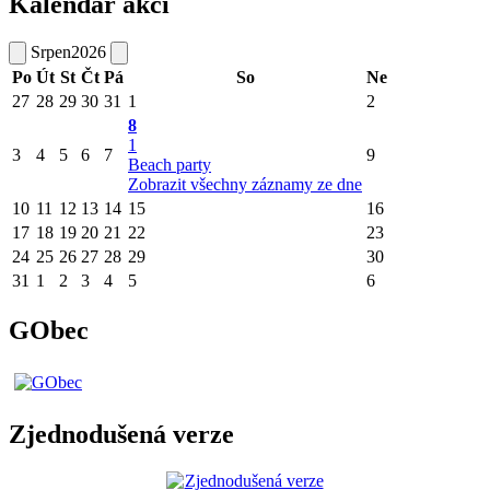
Kalendář akcí
Srpen
2026
Po
Út
St
Čt
Pá
So
Ne
27
28
29
30
31
1
2
8
1
3
4
5
6
7
9
Beach party
Zobrazit všechny záznamy ze dne
10
11
12
13
14
15
16
17
18
19
20
21
22
23
24
25
26
27
28
29
30
31
1
2
3
4
5
6
GObec
Zjednodušená verze