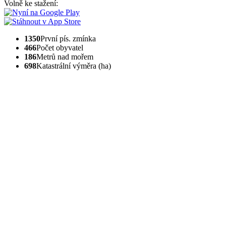
Volně ke stažení:
1350
První pís. zmínka
466
Počet obyvatel
186
Metrů nad mořem
698
Katastrální výměra (ha)