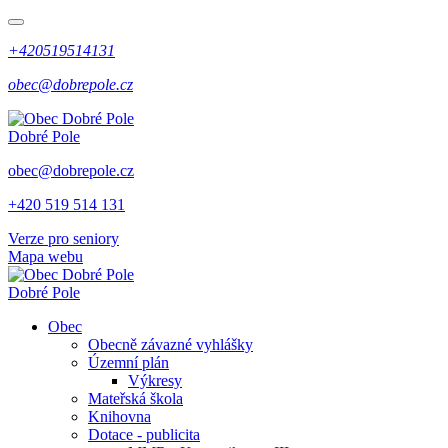
+420519514131
obec@dobrepole.cz
Dobré Pole
obec@dobrepole.cz
+420 519 514 131
Verze pro seniory
Mapa webu
Dobré Pole
Obec
Obecně závazné vyhlášky
Územní plán
Výkresy
Mateřská škola
Knihovna
Dotace - publicita